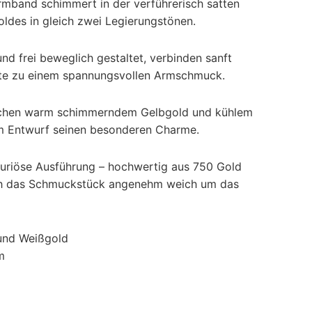
rmband schimmert in der verführerisch satten
ldes in gleich zwei Legierungstönen.
und frei beweglich gestaltet, verbinden sanft
e zu einem spannungsvollen Armschmuck.
chen warm schimmerndem Gelbgold und kühlem
m Entwurf seinen besonderen Charme.
xuriöse Ausführung – hochwertig aus 750 Gold
ich das Schmuckstück angenehm weich um das
 und Weißgold
m