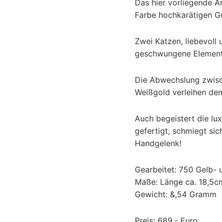
Das hier vorliegende A
Farbe hochkarätigen Go
Zwei Katzen, liebevoll 
geschwungene Element
Die Abwechslung zwis
Weißgold verleihen de
Auch begeistert die lu
gefertigt, schmiegt s
Handgelenk!
Gearbeitet: 750 Gelb-
Maße: Länge ca. 18,5c
Gewicht: &,54 Gramm
Preis: 689,- Euro