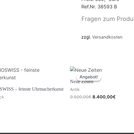
Ref.Nr. 38593 B
Fragen zum Produ
zzgl.
Versandkosten
Angebot!
Angebot!
Neue Zeiten
SS – feinste Uhrmacherkunst
Antik
9.500,00
€
8.400,00
€
ck