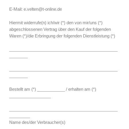
E-Mail: e.velten@t-online.de
Hiermit widerrufe(n) ich/wir (*) den von mir/uns (*)
abgeschlossenen Vertrag über den Kauf der folgenden
Waren (*)/die Erbringung der folgenden Dienstleistung (*)
_______________________________________________
________
_______________________________________________
________
Bestellt am (*) ____________ / erhalten am (*)
__________________
_______________________________________________
_________
Name des/der Verbraucher(s)