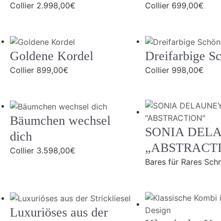
Collier
2.998,00
€
Collier
699,00
€
Goldene Kordel
Dreifarbige S
Collier
899,00
€
Collier
998,00
€
Bäumchen wechsel
SONIA DEL
dich
„ABSTRACT
Collier
3.598,00
€
Bares für Rares Sc
Luxuriöses aus der