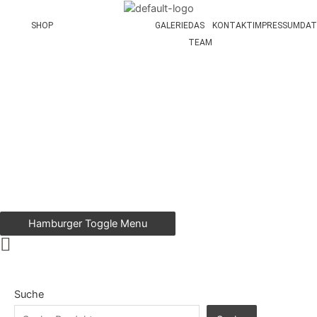
Zum
Inhalt
SHOP
GALERIE
DAS
KONTAKT
IMPRESSUM
DAT
springen
TEAM
Hamburger Toggle Menu
Suche