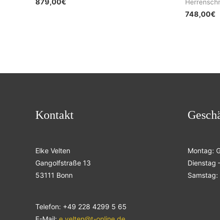
879,00
€
Herrensch
748,00
€
Kontakt
Geschä
Elke Velten
Montag: 
Gangolfstraße 13
Dienstag –
53111 Bonn
Samstag: 
Telefon: +49 228 4299 5 65
E-Mail:
e.velten@t-online.de