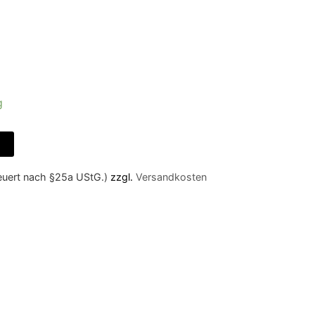
g
teuert nach §25a UStG.)
zzgl.
Versandkosten