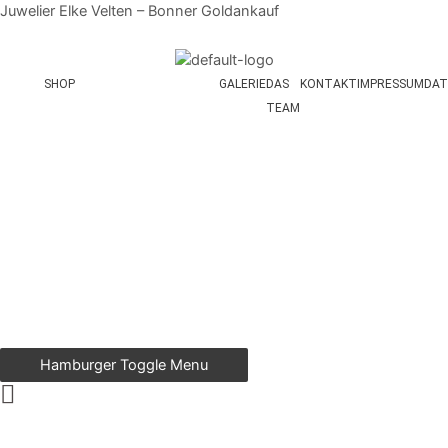
Zum
Juwelier Elke Velten – Bonner Goldankauf
Inhalt
springen
SHOP
GALERIE
DAS
KONTAKT
IMPRESSUM
DAT
TEAM
Hamburger Toggle Menu