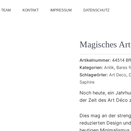
 TEAM
KONTAKT
IMPRESSUM
DATENSCHUTZ
Magisches Ar
Artikelnummer:
44514 Bf
Kategorien:
Antik
,
Bares 
Schlagwörter:
Art Deco
,
D
Saphire
Noch heute, ein Jahrh
der Zeit des Art Déco z
Dies mag an der strenge
reduzierten Design und
heutigen Minimalismus 