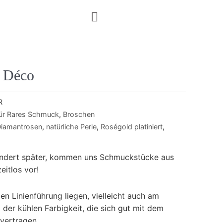
t Déco
R
für Rares Schmuck
,
Broschen
iamantrosen
,
natürliche Perle
,
Roségold platiniert
,
undert später, kommen uns Schmuckstücke aus
eitlos vor!
n Linienführung liegen, vielleicht auch am
 der kühlen Farbigkeit, die sich gut mit dem
vertragen.