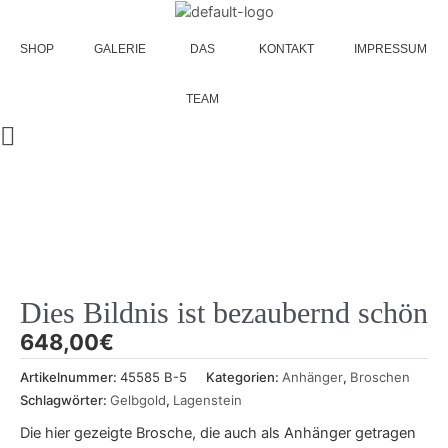
Bildnis
Zum
ist
Inhalt
bezaubernd
SHOP
GALERIE
DAS
KONTAKT
IMPRESSUM
springen
schön
Menge
TEAM
Dies Bildnis ist bezaubernd schön
648,00
€
Artikelnummer:
45585 B-5
Kategorien:
Anhänger
,
Broschen
Schlagwörter:
Gelbgold
,
Lagenstein
Die hier gezeigte Brosche, die auch als Anhänger getragen