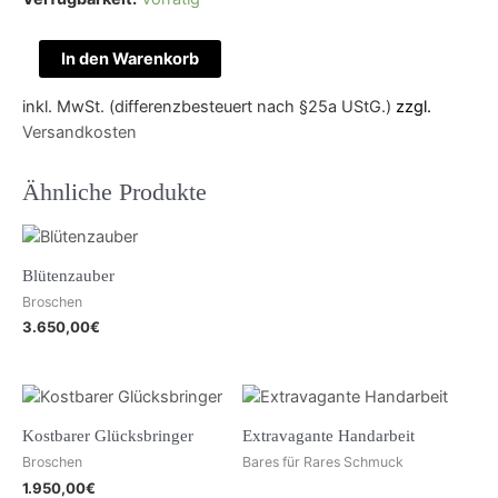
Dies
In den Warenkorb
Bildnis
ist
inkl. MwSt. (differenzbesteuert nach §25a UStG.)
zzgl.
bezaubernd
Versandkosten
schön
Menge
Ähnliche Produkte
Blütenzauber
Broschen
3.650,00
€
Kostbarer Glücksbringer
Extravagante Handarbeit
Broschen
Bares für Rares Schmuck
1.950,00
€