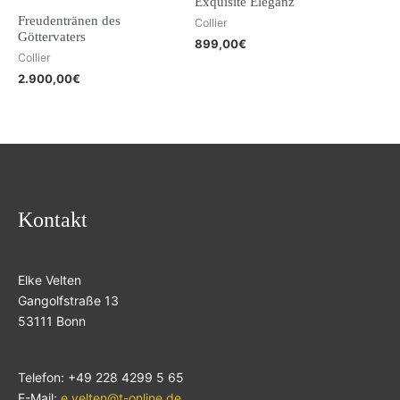
Exquisite Eleganz
Freudentränen des
Collier
Göttervaters
899,00
€
Collier
2.900,00
€
Kontakt
Elke Velten
Gangolfstraße 13
53111 Bonn
Telefon: +49 228 4299 5 65
E-Mail:
e.velten@t-online.de