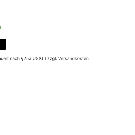
g
teuert nach §25a UStG.)
zzgl.
Versandkosten