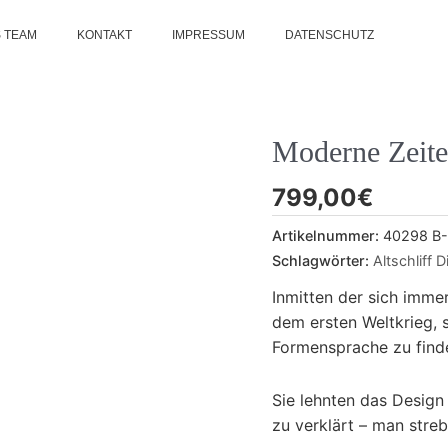
 TEAM
KONTAKT
IMPRESSUM
DATENSCHUTZ
Moderne Zeit
799,00
€
Artikelnummer:
40298 B-
Schlagwörter:
Altschliff 
Inmitten der sich imme
dem ersten Weltkrieg, 
Formensprache zu finde
Sie lehnten das Design 
zu verklärt – man stre