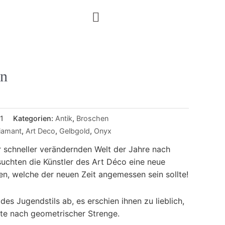
en
1
Kategorien:
Antik
,
Broschen
Diamant
,
Art Deco
,
Gelbgold
,
Onyx
r schneller verändernden Welt der Jahre nach
suchten die Künstler des Art Déco eine neue
n, welche der neuen Zeit angemessen sein sollte!
des Jugendstils ab, es erschien ihnen zu lieblich,
bte nach geometrischer Strenge.