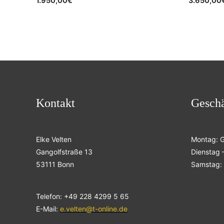
1.950,00
€
3.650,00
Kontakt
Geschä
Elke Velten
Montag: 
Gangolfstraße 13
Dienstag –
53111 Bonn
Samstag: 
Telefon: +49 228 4299 5 65
E-Mail:
e.velten@t-online.de