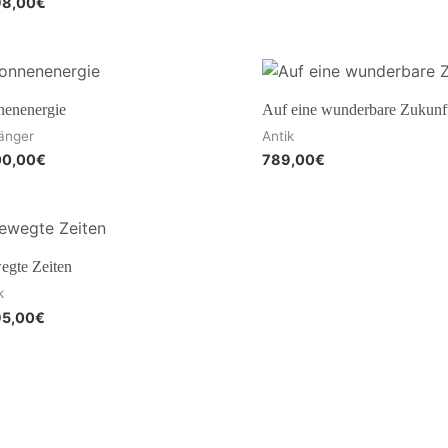
98,00
€
nenenergie
Auf eine wunderbare Zukunf
änger
Antik
00,00
€
789,00
€
egte Zeiten
k
95,00
€