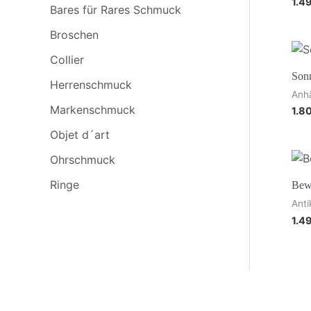
1.4
Bares für Rares Schmuck
Broschen
Collier
Son
Herrenschmuck
Anh
Markenschmuck
1.8
Objet d´art
Ohrschmuck
Ringe
Bew
Anti
1.4