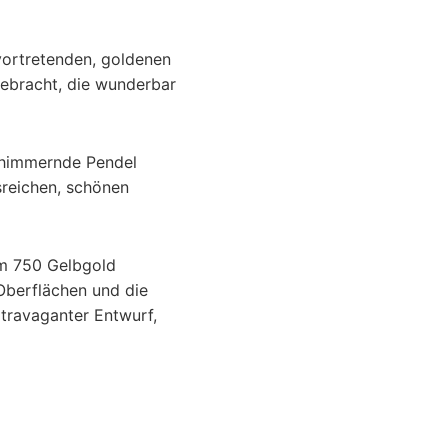
rvortretenden, goldenen
gebracht, die wunderbar
schimmernde Pendel
sreichen, schönen
em 750 Gelbgold
 Oberflächen und die
xtravaganter Entwurf,