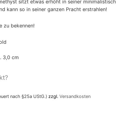
methyst sitzt etwas erhöht in seiner minimalistisch
 kann so in seiner ganzen Pracht erstrahlen!
be zu bekennen!
old
. 3,0 cm
kt?
teuert nach §25a UStG.)
zzgl.
Versandkosten