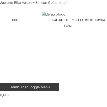
Zum
Juwelier Elke Velten – Bonner Goldankauf
Inhalt
springen
SHOP
GALERIE
DAS
KONTAKT
IMPRESSUM
DAT
TEAM
Hamburger Toggle Menu
0,00
€