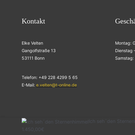
Kontakt
Geschä
Elke Velten
Montag: 
Gangolfstraße 13
Dienstag –
53111 Bonn
Samstag: 
Telefon: +49 228 4299 5 65
E-Mail:
e.velten@t-online.de
Ich seh´den Sterne
1.450,00
€