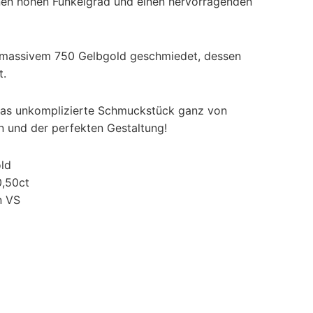
inen hohen Funkelgrad und einen hervorragenden
us massivem 750 Gelbgold geschmiedet, dessen
t.
t das unkomplizierte Schmuckstück ganz von
en und der perfekten Gestaltung!
ld
0,50ct
n VS