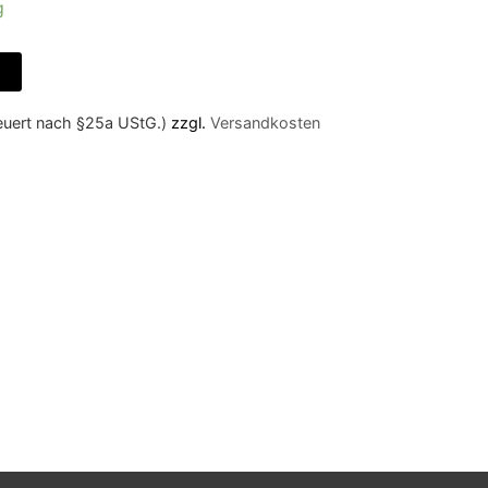
g
teuert nach §25a UStG.)
zzgl.
Versandkosten