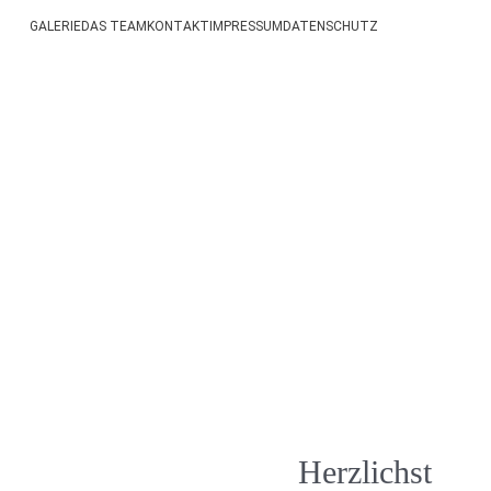
GALERIE
DAS TEAM
KONTAKT
IMPRESSUM
DATENSCHUTZ
nu
Herzlichst