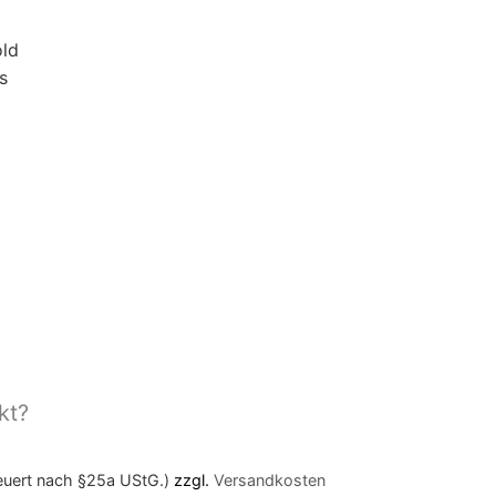
old
s
kt?
teuert nach §25a UStG.)
zzgl.
Versandkosten