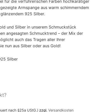
el für die verführerischen Farben hochkarätiger
ier gezeigte Armspange aus warm schimmerndem
 glänzendem 925 Silber.
old und Silber in unserem Schmuckstück
inen angesagten Schmucktrend – der Mix der
glicht auch das Tragen aller Ihrer
sie nun aus Silber oder aus Gold!
925 Silber
kt?
teuert nach §25a UStG.)
zzgl.
Versandkosten