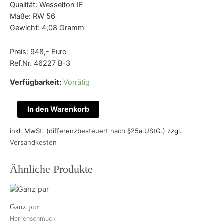
Qualität: Wesselton IF
Maße: RW 56
Gewicht: 4,08 Gramm
Preis: 948,- Euro
Ref.Nr. 46227 B-3
Verfügbarkeit:
Vorrätig
Ganz
In den Warenkorb
in
Weiß
inkl. MwSt. (differenzbesteuert nach §25a UStG.)
zzgl.
2
Versandkosten
Menge
Ähnliche Produkte
Ganz pur
Herrenschmuck