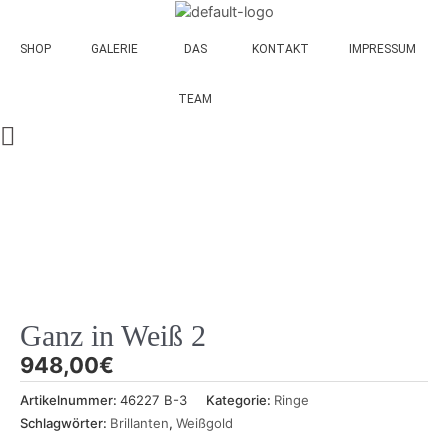
in
Zum
Weiß
Inhalt
2
SHOP
GALERIE
DAS
KONTAKT
IMPRESSUM
springen
Menge
TEAM
Ganz in Weiß 2
948,00
€
Artikelnummer:
46227 B-3
Kategorie:
Ringe
Schlagwörter:
Brillanten
,
Weißgold