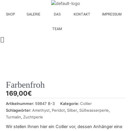
Zum
Inhalt
SHOP
GALERIE
DAS
KONTAKT
IMPRESSUM
springen
TEAM
Farbenfroh
169,00
€
Artikelnummer:
59847 B-3
Kategorie:
Collier
Schlagwörter:
Amethyst
,
Peridot
,
Silber
,
Süßwasserperle
,
Turmalin
,
Zuchtperle
Wir stellen Ihnen hier ein Collier vor, dessen Anhänger eine