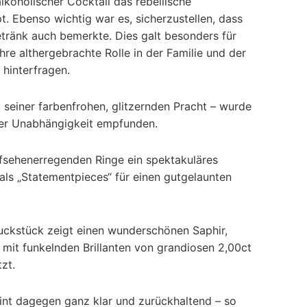
alkoholischer Cocktail das rebellische
. Ebenso wichtig war es, sicherzustellen, dass
tränk auch bemerkte. Dies galt besonders für
hre althergebrachte Rolle in der Familie und der
 hinterfragen.
ll seiner farbenfrohen, glitzernden Pracht – wurde
her Unabhängigkeit empfunden.
fsehenerregenden Ringe ein spektakuläres
ls „Statementpieces“ für einen gutgelaunten
uckstück zeigt einen wunderschönen Saphir,
nd mit funkelnden Brillanten von grandiosen 2,00ct
zt.
int dagegen ganz klar und zurückhaltend – so