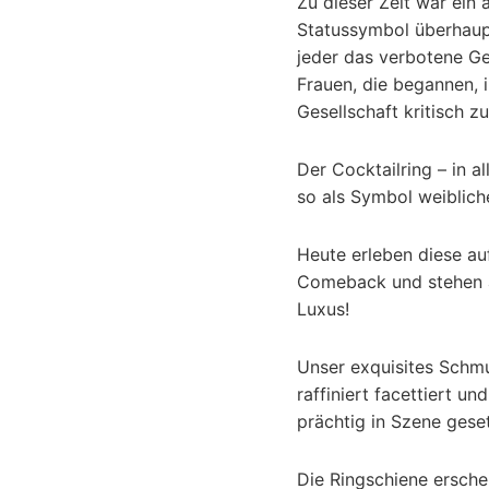
Zu dieser Zeit war ein 
Statussymbol überhaupt
jeder das verbotene Ge
Frauen, die begannen, i
Gesellschaft kritisch zu
Der Cocktailring – in a
so als Symbol weiblic
Heute erleben diese au
Comeback und stehen a
Luxus!
Unser exquisites Schm
raffiniert facettiert u
prächtig in Szene geset
Die Ringschiene ersche