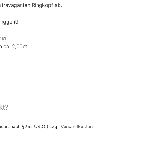
xtravaganten Ringkopf ab.
anggeht!
old
en ca. 2,00ct
kt?
teuert nach §25a UStG.)
zzgl.
Versandkosten