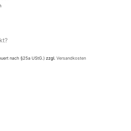
m
kt?
teuert nach §25a UStG.)
zzgl.
Versandkosten