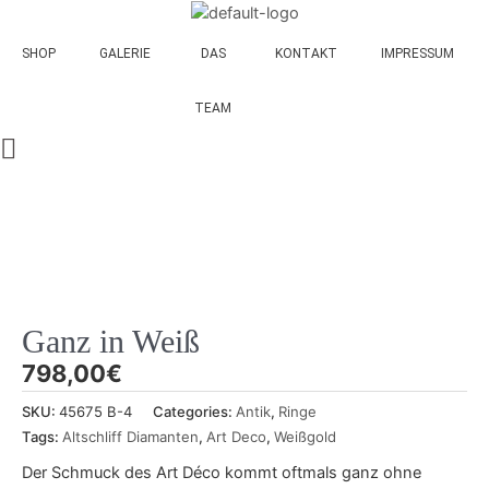
Skip
to
SHOP
GALERIE
DAS
KONTAKT
IMPRESSUM
content
TEAM
Ganz in Weiß
798,00
€
SKU:
45675 B-4
Categories:
Antik
,
Ringe
Tags:
Altschliff Diamanten
,
Art Deco
,
Weißgold
Der Schmuck des Art Déco kommt oftmals ganz ohne