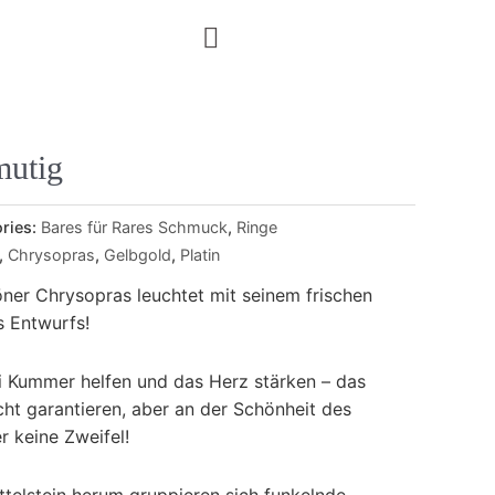
mutig
ries:
Bares für Rares Schmuck
,
Ringe
,
Chrysopras
,
Gelbgold
,
Platin
ner Chrysopras leuchtet mit seinem frischen
s Entwurfs!
i Kummer helfen und das Herz stärken – das
cht garantieren, aber an der Schönheit des
r keine Zweifel!
telstein herum gruppieren sich funkelnde