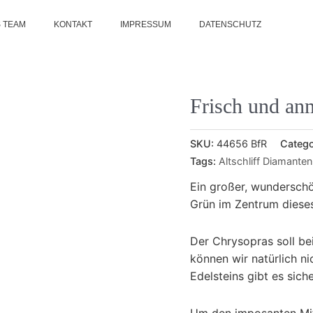
 TEAM
KONTAKT
IMPRESSUM
DATENSCHUTZ
Frisch und an
SKU:
44656 BfR
Catego
Tags:
Altschliff Diamanten
Ein großer, wunderschö
Grün im Zentrum diese
Der Chrysopras soll be
können wir natürlich ni
Edelsteins gibt es siche
Um den imposanten Mit